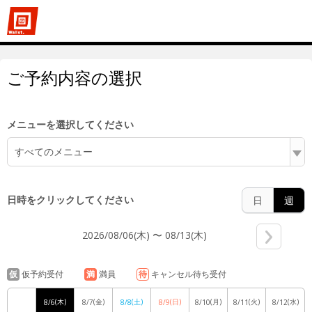
8:00
ご予約内容の選択
9:00
メニューを選択してください
すべてのメニュー
10:00
日時をクリックしてください
日
週
2026/08/06(木) 〜 08/13(木)
11:00
仮
仮予約受付
満
満員
待
キャンセル待ち受付
(木)
(金)
(土)
(日)
(月)
(火)
(水)
8/6
8/7
8/8
8/9
8/10
8/11
8/12