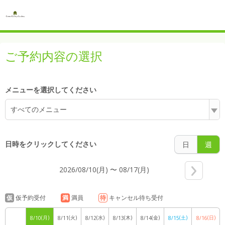
6:00
ご予約内容の選択
7:00
メニューを選択してください
すべてのメニュー
8:00
日時をクリックしてください
日
週
2026/08/10(月) 〜 08/17(月)
9:00
仮
仮予約受付
満
満員
待
キャンセル待ち受付
(月)
(火)
(水)
(木)
(金)
(土)
(日)
8/10
8/11
8/12
8/13
8/14
8/15
8/16