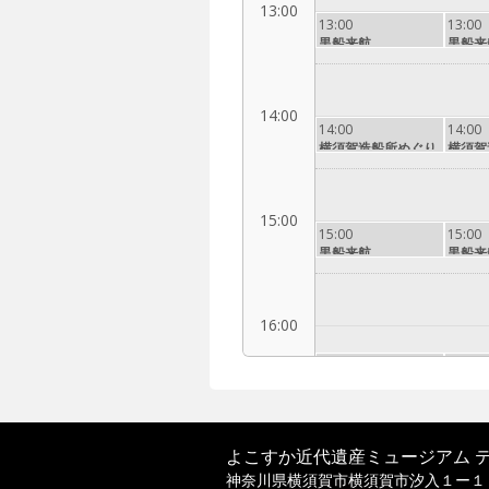
13:00
13:00
13:00
黒船来航
黒船来
14:00
14:00
14:00
横須賀造船所めぐり
横須賀
15:00
15:00
15:00
黒船来航
黒船来
16:00
16:15
16:15
横須賀造船所めぐり
横須賀
17:00
よこすか近代遺産ミュージアム 
神奈川県横須賀市横須賀市汐入１ー１