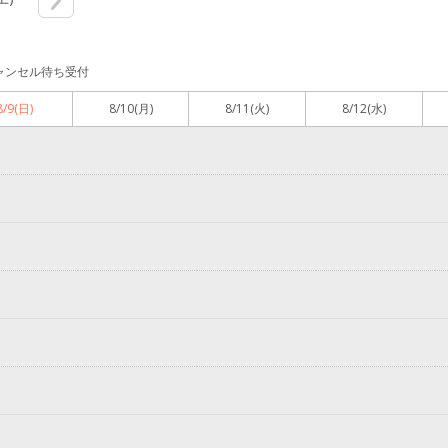
ャンセル待ち受付
8/9
(日)
8/10
(月)
8/11
(火)
8/12
(水)