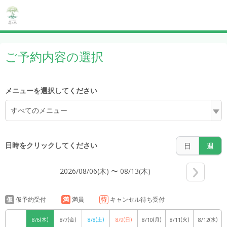
3:00
ご予約内容の選択
4:00
メニューを選択してください
すべてのメニュー
5:00
日時をクリックしてください
日
週
2026/08/06(木) 〜 08/13(木)
6:00
仮
仮予約受付
満
満員
待
キャンセル待ち受付
(木)
(金)
(土)
(日)
(月)
(火)
(水)
8/6
8/7
8/8
8/9
8/10
8/11
8/12