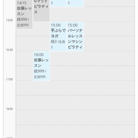
Gマット
14:15
3
3
ピラティ
出張レッ
ス
スン
残999
/
15:00
15:00
15:00
定員999
手ぶらで
パーソナ
ヨガ
ルレッス
残3
ンマシン
/定員
ピラティ
3
16:00
ス（リフ
16:00
ォーマ
出張レッ
ー）
スン
残999
/
定員999
17:00
18:00