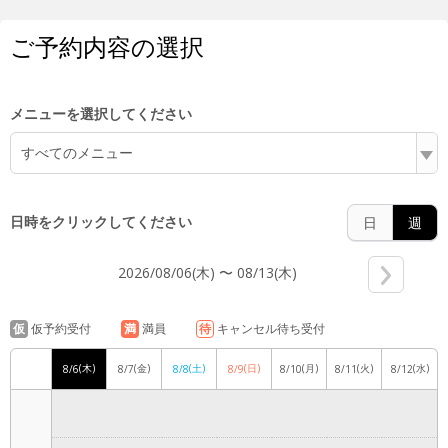
5:00
ご予約内容の選択
6:00
メニューを選択してください
すべてのメニュー
7:00
日時をクリックしてください
日
週
2026/08/06(木) 〜 08/13(木)
8:00
仮
仮予約受付
満
満員
待
キャンセル待ち受付
(木)
(金)
(土)
(日)
(月)
(火)
(水)
8/6
8/7
8/8
8/9
8/10
8/11
8/12
9:00