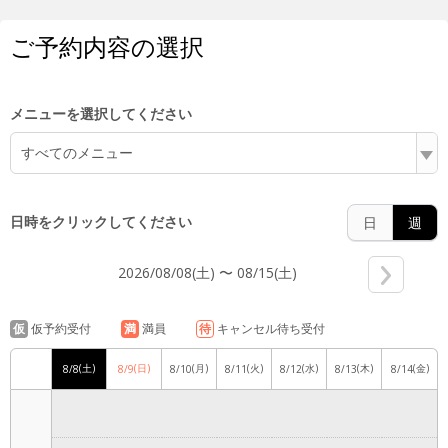
4:00
ご予約内容の選択
5:00
メニューを選択してください
すべてのメニュー
6:00
日時をクリックしてください
日
週
2026/08/08(土) 〜 08/15(土)
7:00
仮
仮予約受付
満
満員
待
キャンセル待ち受付
(土)
(日)
(月)
(火)
(水)
(木)
(金)
8/8
8/9
8/10
8/11
8/12
8/13
8/14
8:00