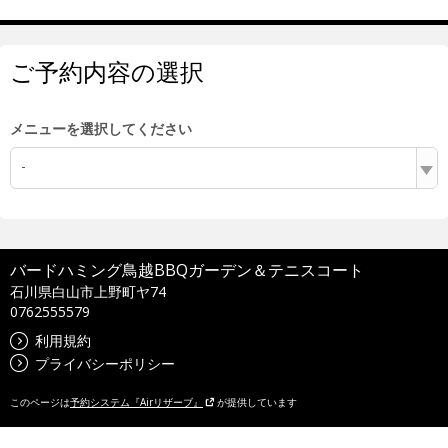
ご予約内容の選択
メニューを選択してください
-
バードハミング鳥越BBQガーデン＆テニスコート
石川県白山市上野町ヤ74
0762555579
利用規約
プライバシーポリシー
このページは
予約システム『Airリザーブ』
が提供しています