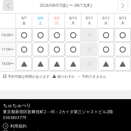
2026/08/07(金) 〜 08/13(木)
8/7
8/8
8/9
8/10
8/11
8/12
8/13
金
土
日
月
火
水
木
16:00〜
17:00〜
18:00〜
予約可能な時間があります
残りわずか
予約できません
ちゅちゅべり
東京都新宿区歌舞伎町2－45－2カイダ第三ジャストビル2階
0363803779
利用規約