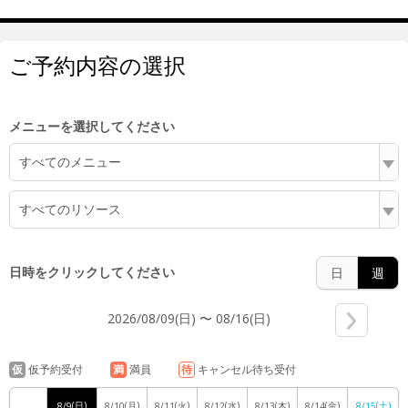
ご予約内容の選択
5:00
メニューを選択してください
すべてのメニュー
6:00
すべてのリソース
7:00
日時をクリックしてください
日
週
2026/08/09(日) 〜 08/16(日)
8:00
仮
仮予約受付
満
満員
待
キャンセル待ち受付
(日)
(月)
(火)
(水)
(木)
(金)
(土)
8/9
8/10
8/11
8/12
8/13
8/14
8/15