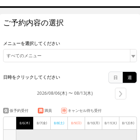
5:00
ご予約内容の選択
6:00
メニューを選択してください
すべてのメニュー
7:00
日時をクリックしてください
日
週
2026/08/06(木) 〜 08/13(木)
8:00
仮
仮予約受付
満
満員
待
キャンセル待ち受付
(木)
(金)
(土)
(日)
(月)
(火)
(水)
8/6
8/7
8/8
8/9
8/10
8/11
8/12
9:00