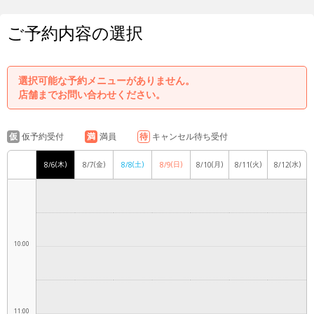
ご予約内容の選択
7:00
選択可能な予約メニューがありません。
店舗までお問い合わせください。
8:00
仮
仮予約受付
満
満員
待
キャンセル待ち受付
(木)
(金)
(土)
(日)
(月)
(火)
(水)
8/6
8/7
8/8
8/9
8/10
8/11
8/12
9:00
10:00
11:00