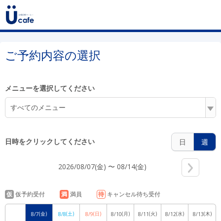
8:00
ご予約内容の選択
9:00
メニューを選択してください
すべてのメニュー
10:00
日時をクリックしてください
日
週
2026/08/07(金) 〜 08/14(金)
11:00
仮
仮予約受付
満
満員
待
キャンセル待ち受付
(金)
(土)
(日)
(月)
(火)
(水)
(木)
8/7
8/8
8/9
8/10
8/11
8/12
8/13