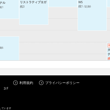
リストラティブヨガ
WS
ナル
残1
残3
/定員6
員1
員6
残
利用規約
プライバシーポリシー
 ３F
しています