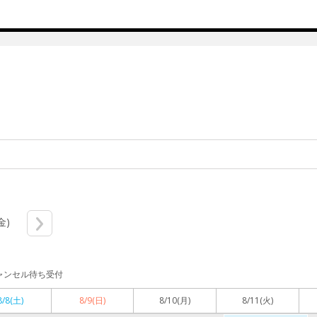
金)
ャンセル待ち受付
8/8
(土)
8/9
(日)
8/10
(月)
8/11
(火)