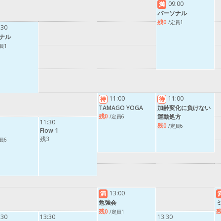
09:00
満
パーソナル
残0
/定員1
:30
ナル
員1
11:00
11:00
待
待
TAMAGO YOGA
加齢変化に負けない
残0
運動処方
/定員6
11:30
残0
/定員6
Flow 1
残3
員6
13:00
満
勉強会
残0
残
/定員1
:30
13:30
13:30