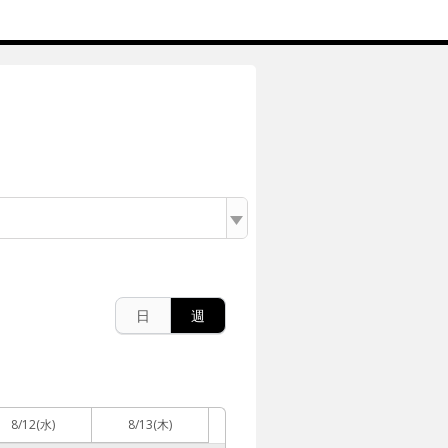
日
週
8/12
(水)
8/13
(木)