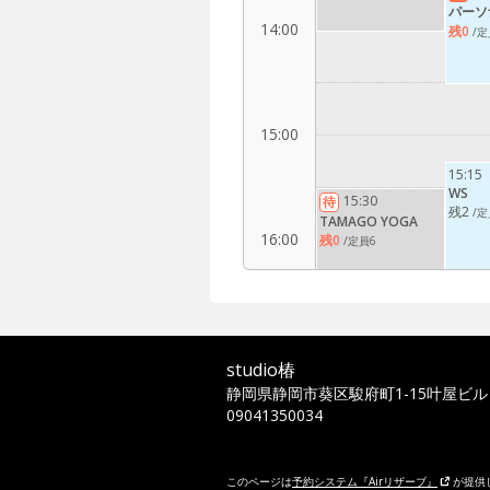
パーソ
14:00
残0
/定
15:00
15:15
WS
15:30
待
残2
/定
TAMAGO YOGA
16:00
残0
/定員6
17:00
studio椿
静岡県静岡市葵区駿府町1-15叶屋ビル
09041350034
18:00
このページは
予約システム『Airリザーブ』
が提供