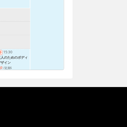
15:30
待
大人のためのボディ
デザイン
0
/定員6