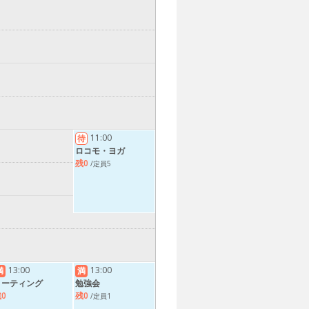
11:00
待
ロコモ・ヨガ
残0
/定員5
13:00
13:00
満
満
ミーティング
勉強会
0
残0
/定員1