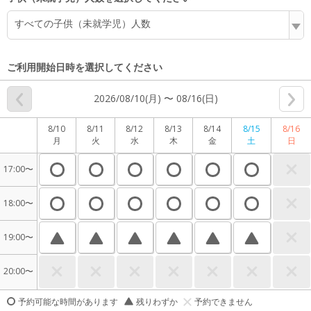
すべての子供（未就学児）人数
ご利用開始日時を選択してください
2026/08/10(月) 〜 08/16(日)
8/10
8/11
8/12
8/13
8/14
8/15
8/16
月
火
水
木
金
土
日
17:00〜
18:00〜
19:00〜
20:00〜
予約可能な時間があります
残りわずか
予約できません