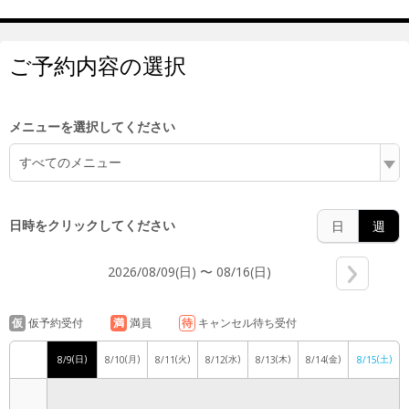
6:00
ご予約内容の選択
7:00
メニューを選択してください
すべてのメニュー
8:00
日時をクリックしてください
日
週
2026/08/09(日) 〜 08/16(日)
9:00
仮
仮予約受付
満
満員
待
キャンセル待ち受付
(日)
(月)
(火)
(水)
(木)
(金)
(土)
8/9
8/10
8/11
8/12
8/13
8/14
8/15
10:00