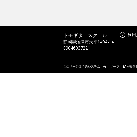
トモギタースクール
利用
静岡県沼津市大平1494-14
09046037221
このページは
予約システム『Airリザーブ』
が提供