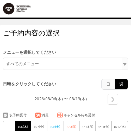
6:00
ご予約内容の選択
7:00
メニューを選択してください
すべてのメニュー
8:00
日時をクリックしてください
日
週
2026/08/06(木) 〜 08/13(木)
9:00
仮
仮予約受付
満
満員
待
キャンセル待ち受付
(木)
(金)
(土)
(日)
(月)
(火)
(水)
8/6
8/7
8/8
8/9
8/10
8/11
8/12