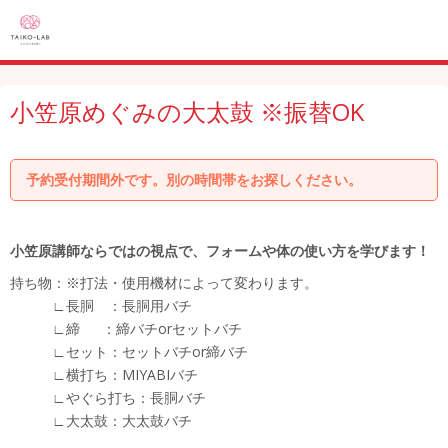
小笠原めぐみの大太鼓 ※振替OK
予約受付期間外です。別の時間帯をお探しください。
小笠原講師ならではの視点で、フォームや体の使い方を学びます！
持ち物：※打法・使用機材によって変わります。
∟長胴 ：長胴用バチ
∟締 ：締バチorセットバチ
∟セット：セットバチor締バチ
∟横打ち：MIYABIバチ
∟やぐら打ち：長胴バチ
∟大太鼓：大太鼓バチ