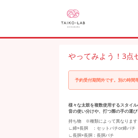
やってみよう！3点セ
予約受付期間外です。別の時間
様々な太鼓を複数使用するスタイル
音の使い分けや、打つ際の手の運び
持ち物 ※種類によって異なります
∟締×長胴 ：セットバチor締バチ
∟長胴×長胴：長胴バチ