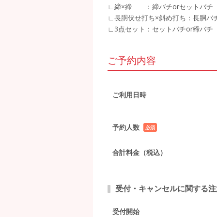
∟締×締 ：締バチorセットバチ
∟長胴伏せ打ち×斜め打ち：長胴バチ
∟3点セット：セットバチor締バチ
ご予約内容
ご利用日時
予約人数
必須
項目
合計料金（税込）
受付・キャンセルに関する注
受付開始