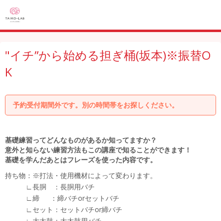
"イチ”から始める担ぎ桶(坂本)※振替O
K
予約受付期間外です。別の時間帯をお探しください。
基礎練習ってどんなものがあるか知ってますか？
意外と知らない練習方法もこの講座で知ることができます！
基礎を学んだあとはフレーズを使った内容です。
持ち物：※打法・使用機材によって変わります。
∟長胴 ：長胴用バチ
∟締 ：締バチorセットバチ
∟セット：セットバチor締バチ
∟大太鼓：大太鼓用バチ