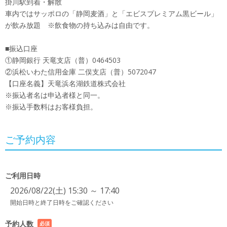
掛川駅到着・解散
車内ではサッポロの「静岡麦酒」と「エビスプレミアム黒ビール」
が飲み放題 ※飲食物の持ち込みは自由です。
■振込口座
①静岡銀行 天竜支店（普）0464503
②浜松いわた信用金庫 二俣支店（普）5072047
【口座名義】天竜浜名湖鉄道株式会社
※振込者名は申込者様と同一。
※振込手数料はお客様負担。
ご予約内容
ご利用日時
2026/08/22(土) 15:30 ～ 17:40
開始日時と終了日時をご確認ください
予約人数
必須