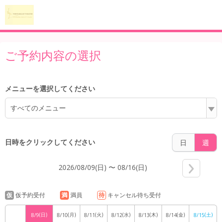
6:00
ご予約内容の選択
7:00
メニューを選択してください
すべてのメニュー
8:00
日時をクリックしてください
日
週
2026/08/09(日) 〜 08/16(日)
9:00
仮
仮予約受付
満
満員
待
キャンセル待ち受付
(日)
(月)
(火)
(水)
(木)
(金)
(土)
8/9
8/10
8/11
8/12
8/13
8/14
8/15