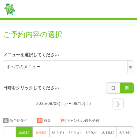
5:00
ご予約内容の選択
6:00
メニューを選択してください
すべてのメニュー
7:00
日時をクリックしてください
日
週
2026/08/08(土) 〜 08/15(土)
8:00
仮
仮予約受付
満
満員
待
キャンセル待ち受付
(土)
(日)
(月)
(火)
(水)
(木)
(金)
8/8
8/9
8/10
8/11
8/12
8/13
8/14