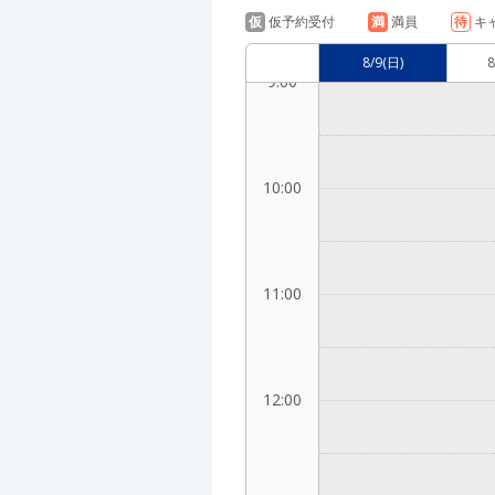
仮
仮予約受付
満
満員
待
キ
8/9
(日)
8
9:00
10:00
11:00
12:00