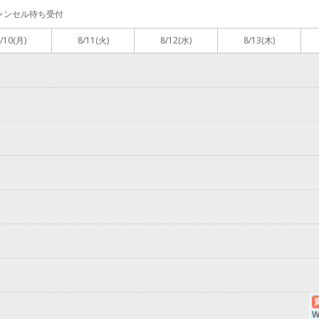
ャンセル待ち受付
/10
(月)
8/11
(火)
8/12
(水)
8/13
(木)
W