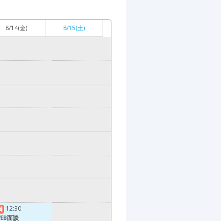
8/14
(金)
8/15
(土)
12:30
満
EB面談