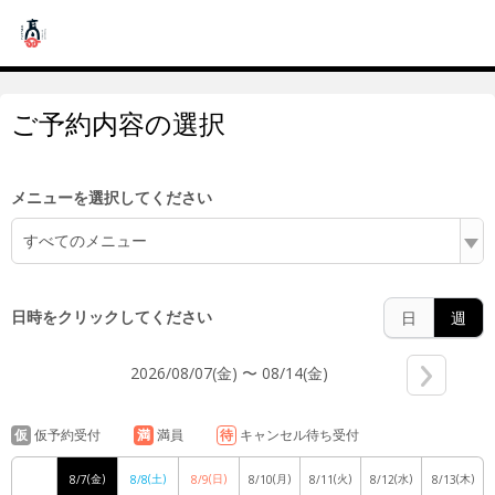
14:00
ご予約内容の選択
15:00
メニューを選択してください
すべてのメニュー
16:00
日時をクリックしてください
日
週
2026/08/07(金) 〜 08/14(金)
17:00
仮
仮予約受付
満
満員
待
キャンセル待ち受付
(金)
(土)
(日)
(月)
(火)
(水)
(木)
8/7
8/8
8/9
8/10
8/11
8/12
8/13