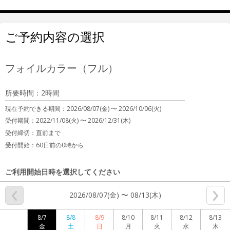
ご予約内容の選択
フォイルカラー（フル）
所要時間：2時間
現在予約できる期間：
2026/08/07(金) 〜
2026/10/06(火)
受付期間：2022/11/08(火) 〜 2026/12/31(木)
受付締切：
直前まで
受付開始：
60日前の0時から
ご利用開始日時を選択してください
2026/08/07(金) 〜 08/13(木)
8/7
8/8
8/9
8/10
8/11
8/12
8/13
金
土
日
月
火
水
木