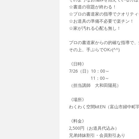
☆書道の宿題が終わる！
☆プロの書道家の指導でクオリティ
☆お道具の準備不必要で楽チン！
☆家が汚れる心配も無し！
プロの書道家からの的確な指導で、
その上、手ぶらでOK♪(^^)
《日時》
7/26（日）10：00～
11：00～
（担当講師 大和田陽苑）
《場所》
わくわく空間kitEN（富山市婦中町羽
《料金》
2,500円（お道具代込み）
兄弟姉妹割引・会員割引あり