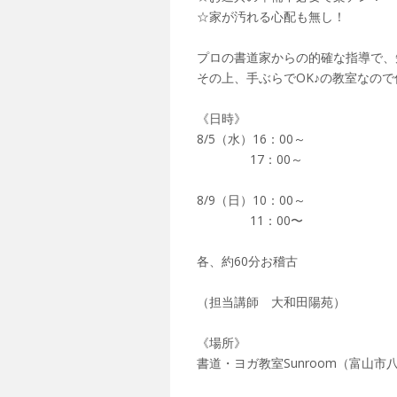
☆家が汚れる心配も無し！
プロの書道家からの的確な指導で、
その上、手ぶらでOK♪の教室なので何
《日時》
8/5（水）16：00～
17：00～
8/9（日）10：00～
11：00〜
各、約60分お稽古
（担当講師 大和田陽苑）
《場所》
書道・ヨガ教室Sunroom（富山市八