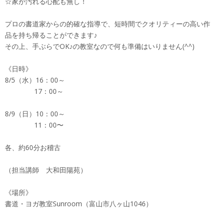
☆家が汚れる心配も無し！
プロの書道家からの的確な指導で、短時間でクオリティーの高い作
品を持ち帰ることができます♪
その上、手ぶらでOK♪の教室なので何も準備はいりません(^^)
《日時》
8/5（水）16：00～
17：00～
8/9（日）10：00～
11：00〜
各、約60分お稽古
（担当講師 大和田陽苑）
《場所》
書道・ヨガ教室Sunroom（富山市八ヶ山1046）