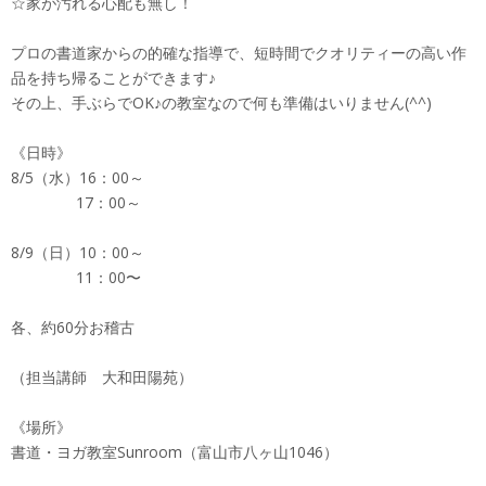
☆家が汚れる心配も無し！
プロの書道家からの的確な指導で、短時間でクオリティーの高い作
品を持ち帰ることができます♪
その上、手ぶらでOK♪の教室なので何も準備はいりません(^^)
《日時》
8/5（水）16：00～
17：00～
8/9（日）10：00～
11：00〜
各、約60分お稽古
（担当講師 大和田陽苑）
《場所》
書道・ヨガ教室Sunroom（富山市八ヶ山1046）