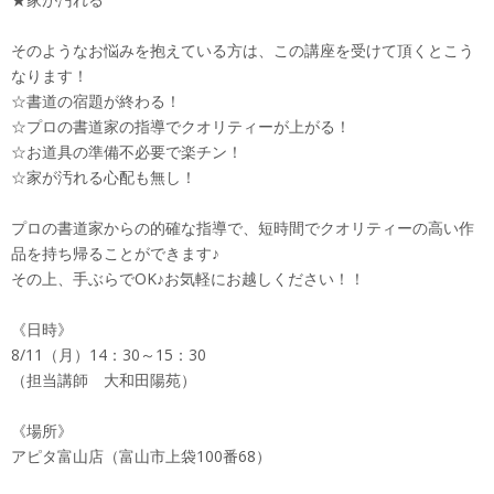
そのようなお悩みを抱えている方は、この講座を受けて頂くとこう
なります！
☆書道の宿題が終わる！
☆プロの書道家の指導でクオリティーが上がる！
☆お道具の準備不必要で楽チン！
☆家が汚れる心配も無し！
プロの書道家からの的確な指導で、短時間でクオリティーの高い作
品を持ち帰ることができます♪
その上、手ぶらでOK♪お気軽にお越しください！！
《日時》
8/11（月）14：30～15：30
（担当講師 大和田陽苑）
《場所》
アピタ富山店（富山市上袋100番68）