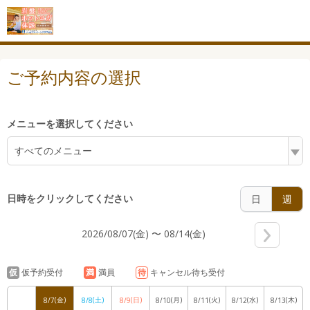
7:00
ご予約内容の選択
メニューを選択してください
8:00
すべてのメニュー
日時をクリックしてください
9:00
日
週
2026/08/07(金) 〜 08/14(金)
10:00
仮
仮予約受付
満
満員
待
キャンセル待ち受付
(金)
(土)
(日)
(月)
(火)
(水)
(木)
8/7
8/8
8/9
8/10
8/11
8/12
8/13