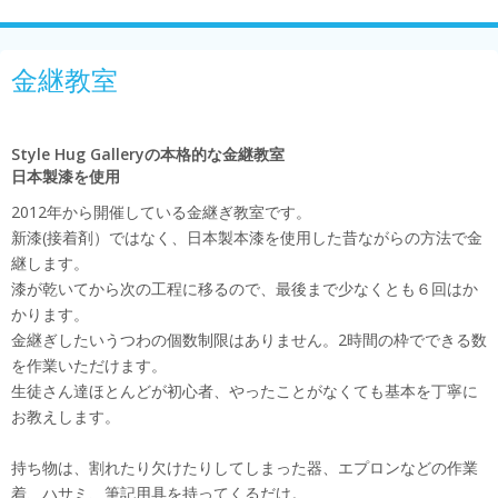
金継教室
Style Hug Galleryの本格的な金継教室
日本製漆を使用
2012年から開催している金継ぎ教室です。
新漆(接着剤）ではなく、日本製本漆を使用した昔ながらの方法で金
継します。
漆が乾いてから次の工程に移るので、最後まで少なくとも６回はか
かります。
金継ぎしたいうつわの個数制限はありません。2時間の枠でできる数
を作業いただけます。
生徒さん達ほとんどが初心者、やったことがなくても基本を丁寧に
お教えします。
持ち物は、割れたり欠けたりしてしまった器、エプロンなどの作業
着、ハサミ、筆記用具を持ってくるだけ。