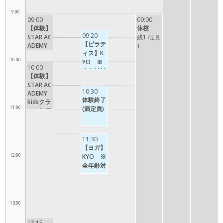
9:00
09:00
09:00
【体験】
休校
09:20
STAR AC
残1
/定員
【ピラテ
ADEMY
1
ィス】K
kinderク
10:00
YO ※
ラス(未
10:00
全年齢対
就学児)
【体験】
象
※初回体
STAR AC
験無料
10:30
ADEMY
体験終了
kidsクラ
11:00
(満定員)
ス※初回
体験無料
11:30
【ヨガ】
12:00
KYO ※
全年齢対
象
13:00
13:15