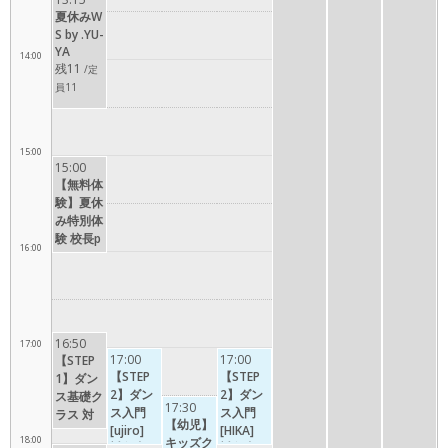
夏休みW
S by .YU-
YA
14:00
残11
/定
員11
15:00
15:00
【無料体
験】夏休
み特別体
験 校長p
16:00
resents
16:50
17:00
17:00
17:00
【STEP
【STEP
【STEP
1】ダン
2】ダン
2】ダン
ス基礎ク
17:30
ス入門
ス入門
ラス 対
【幼児】
[ujiro]
[HIKA]
象者：小
18:00
キッズク
対象者：
対象者：