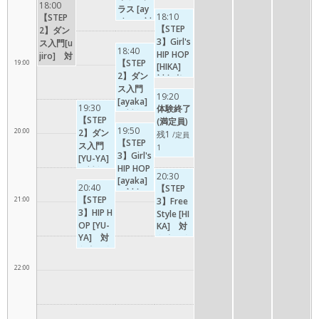
学1年生
18:00
ラス [ay
小１〜高
小１〜高
以上
18:10
【STEP
aka] 対
３
３
【STEP
2】ダン
象者：３
3】Girl's
ス入門[u
歳〜６歳
18:40
HIP HOP
jiro] 対
(幼児)
【STEP
19:00
[HIKA]
象者：成
2】ダン
対象者：
人以上
ス入門
全年齢対
19:20
[ayaka]
象(※幼
19:30
体験終了
対象
児除く)
【STEP
(満定員)
者：小
19:50
20:00
2】ダン
残1
/定員
１〜高３
【STEP
ス入門
1
3】Girl's
[YU-YA]
HIP HOP
対象
20:30
[ayaka]
者：小
20:40
【STEP
対象
１〜高３
【STEP
21:00
3】Free
者：全年
3】HIP H
Style [HI
齢対象
OP [YU-
KA] 対
(※幼児
YA] 対
象者：全
除く)
象者：全
年齢対象
年齢対象
(※幼児
22:00
(※幼児
除く)
除く)