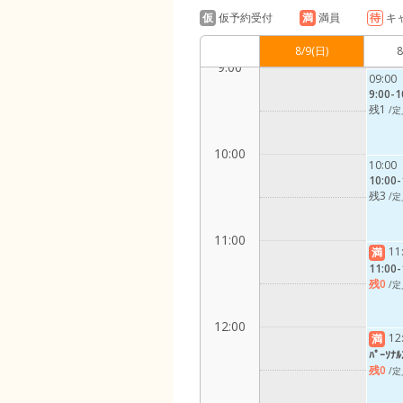
仮
仮予約受付
満
満員
待
キ
8/9
(日)
8
9:00
09:00
9:00-1
残1
/定
10:00
10:00
10:00-
残3
/定
11:00
11
満
11:00-
残0
/定
12:00
12
満
ﾊﾟｰｿﾅ
残0
/定