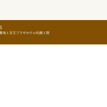
店
番地１京王プラザホテル札幌１階