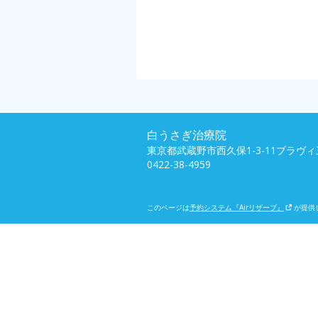
白うさぎ治療院
東京都武蔵野市西久保1-3-11ブラヴィ
0422-38-4959
このページは
予約システム『Airリザーブ』
が提供