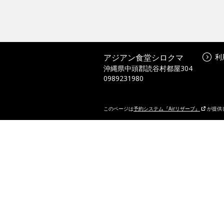
アジアン食堂シロクマ
利
沖縄県中頭郡読谷村都屋304
0989231980
このページは
予約システム『Airリザーブ』
が提供