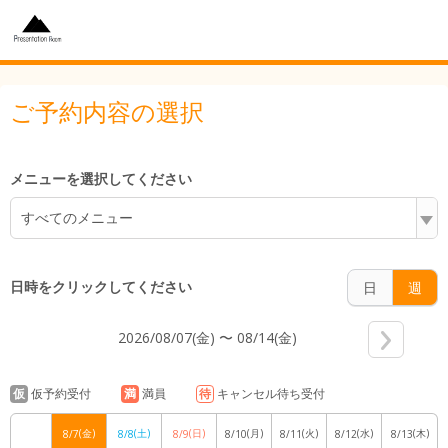
6:00
ご予約内容の選択
7:00
メニューを選択してください
すべてのメニュー
8:00
日時をクリックしてください
日
週
2026/08/07(金) 〜 08/14(金)
9:00
仮
仮予約受付
満
満員
待
キャンセル待ち受付
(金)
(土)
(日)
(月)
(火)
(水)
(木)
8/7
8/8
8/9
8/10
8/11
8/12
8/13