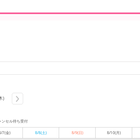
木)
ャンセル待ち受付
8/7
(金)
8/8
(土)
8/9
(日)
8/10
(月)