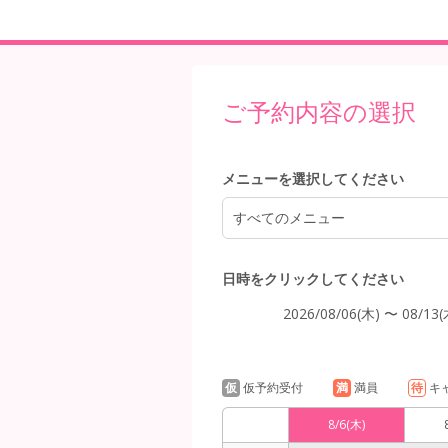
11:00
ご予約内容の選択
12:00
メニューを選択してください
13:00
すべてのメニュー
日時をクリックしてください
14:00
2026/08/06(木) 〜 08/13(
仮
仮予約受付
満
満員
待
キ
15:00
8/6
(木)