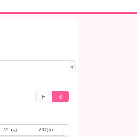
日
週
8/11
(火)
8/12
(水)