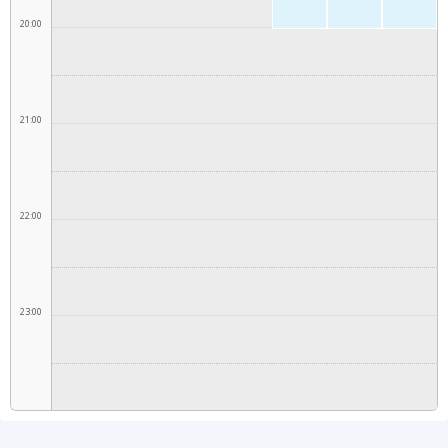
20:00
21:00
22:00
23:00