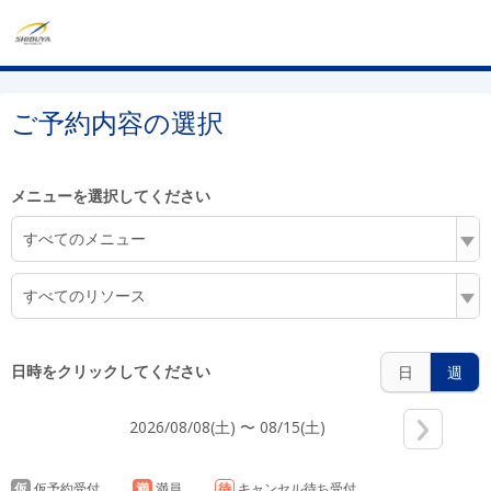
6:00
ご予約内容の選択
7:00
メニューを選択してください
すべてのメニュー
8:00
すべてのリソース
9:00
日時をクリックしてください
日
週
2026/08/08(土) 〜 08/15(土)
10:00
仮
仮予約受付
満
満員
待
キャンセル待ち受付