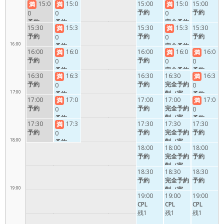
15:0
15:0
15:00
15:0
15:00
満
満
満
制（実
予約
予約
0
0
0
射）
予約
予約
完全予約
15:30
15:3
15:30
15:3
15:30
満
満
制（実
予約
予約
予約
0
0
射）
16:00
予約
完全予約
16:00
16:0
16:00
16:0
16:0
満
満
満
制（実
予約
予約
0
0
0
射）
予約
完全予約
予約
16:30
16:3
16:30
16:30
16:3
満
満
制（実
予約
予約
完全予約
0
0
射）
17:00
制（実
予約
予約
17:00
17:0
17:00
17:00
17:0
満
満
射）
予約
予約
完全予約
0
0
制（実
予約
予約
17:30
17:3
17:30
17:30
17:30
満
射）
予約
予約
完全予約
予約
0
18:00
制（実
予約
18:00
18:00
18:00
射）
予約
完全予約
予約
制（実
18:30
18:30
18:30
射）
予約
完全予約
予約
19:00
制（実
19:00
19:00
19:00
射）
CPL
CPL
CPL
残1
残1
残1