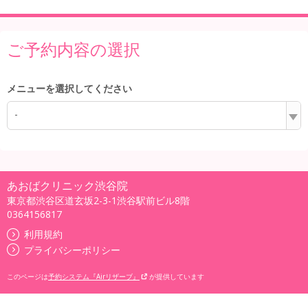
ご予約内容の選択
メニューを選択してください
-
あおばクリニック渋谷院
東京都渋谷区道玄坂2-3-1渋谷駅前ビル8階
0364156817
利用規約
プライバシーポリシー
このページは
予約システム『Airリザーブ』
が提供しています