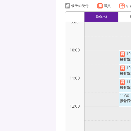
仮
仮予約受付
満
満員
待
キ
8/6
(木)
9:00
10:00
10
満
接骨院
10
満
接骨院
11:00
11
満
接骨院
11:30
接骨院
12:00