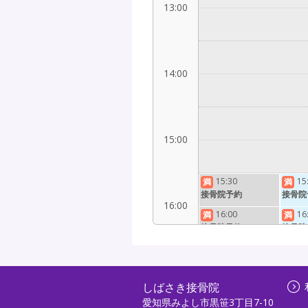
13:00
14:00
15:00
15:30
15
満
満
接骨院予約
接骨院
16:00
16:00
16
満
満
接骨院予約
接骨院
16:30
16
満
満
接骨院予約
接骨院
17:00
17:00
17:00
満
しばさき接骨院
接骨院
接骨院予約
愛知県みよし市黒笹3丁目7-10