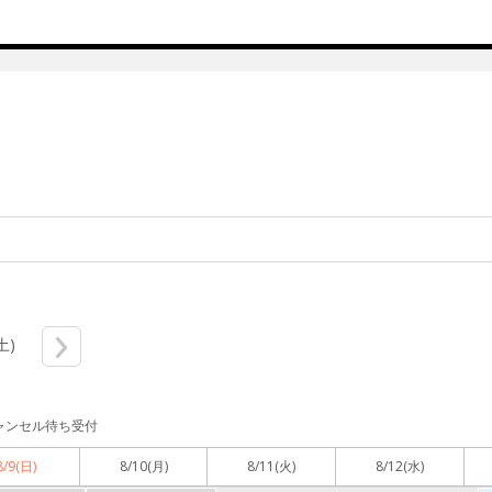
土)
ャンセル待ち受付
8/9
(日)
8/10
(月)
8/11
(火)
8/12
(水)