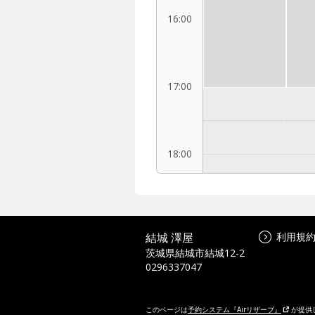
16:00
17:00
18:00
19:00
結城 澤屋
利用規
茨城県結城市結城12-2
0296337047
20:00
このページは
予約システム『Airリザーブ』
が提供