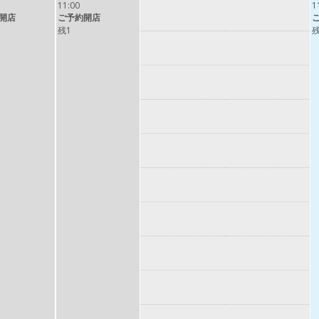
11:00
1
開店
ご予約開店
残1
残