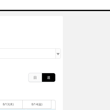
日
週
8/13
(木)
8/14
(金)