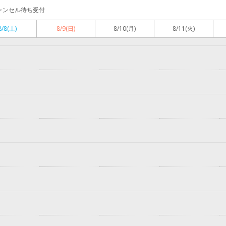
ャンセル待ち受付
8/8
(土)
8/9
(日)
8/10
(月)
8/11
(火)