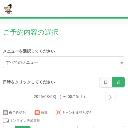
5:00
ご予約内容の選択
メニューを選択してください
6:00
すべてのメニュー
日時をクリックしてください
日
週
7:00
2026/08/08(土) 〜 08/15(土)
8:00
仮
仮予約受付
満
満員
待
キャンセル待ち受付
オンライン決済専用