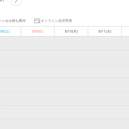
ャンセル待ち受付
オンライン決済専用
8/8
(土)
8/9
(日)
8/10
(月)
8/11
(火)