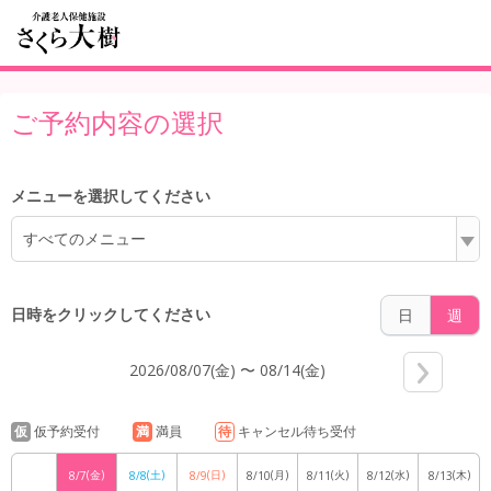
5:00
ご予約内容の選択
6:00
メニューを選択してください
すべてのメニュー
7:00
日時をクリックしてください
日
週
2026/08/07(金) 〜 08/14(金)
8:00
仮
仮予約受付
満
満員
待
キャンセル待ち受付
(金)
(土)
(日)
(月)
(火)
(水)
(木)
8/7
8/8
8/9
8/10
8/11
8/12
8/13