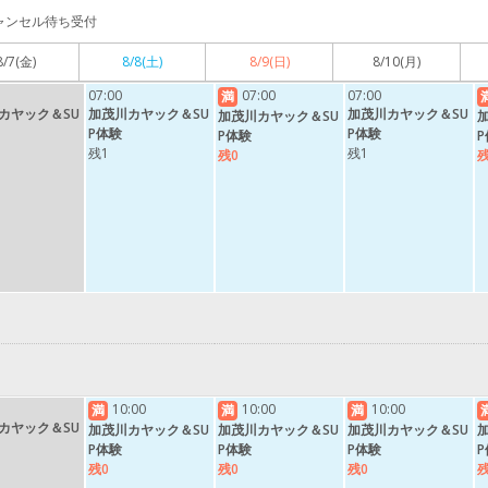
ャンセル待ち受付
8/7
(金)
8/8
(土)
8/9
(日)
8/10
(月)
07:00
07:00
07:00
満
カヤック＆SU
加茂川カヤック＆SU
加茂川カヤック＆SU
加茂川カヤック＆SU
P体験
P体験
P体験
残1
残1
残0
残
10:00
10:00
10:00
満
満
満
カヤック＆SU
加茂川カヤック＆SU
加茂川カヤック＆SU
加茂川カヤック＆SU
P体験
P体験
P体験
残0
残0
残0
残