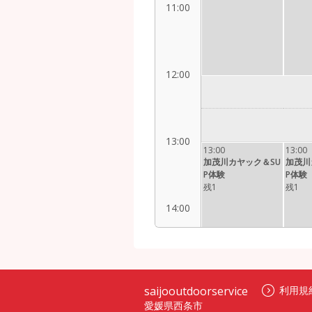
11:00
12:00
13:00
13:00
13:00
加茂川カヤック＆SU
加茂川
P体験
P体験
残1
残1
14:00
15:00
saijooutdoorservice
利用規
愛媛県西条市