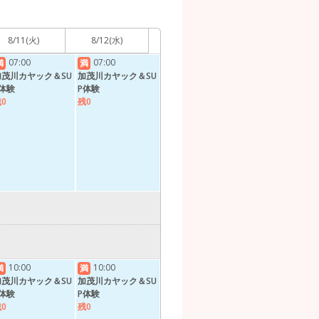
8/11
(火)
8/12
(水)
07:00
07:00
満
満
加茂川カヤック＆SU
加茂川カヤック＆SU
P体験
P体験
0
残0
10:00
10:00
満
満
加茂川カヤック＆SU
加茂川カヤック＆SU
P体験
P体験
0
残0