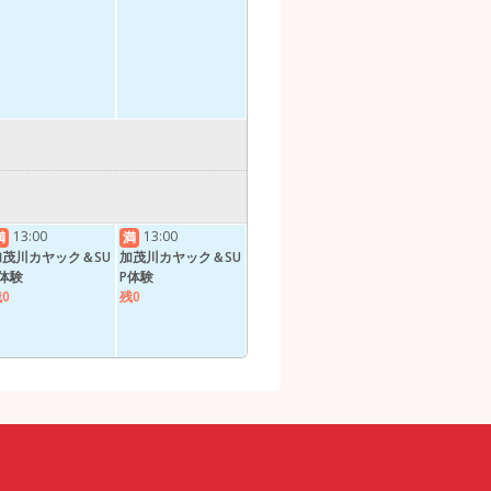
13:00
13:00
満
満
加茂川カヤック＆SU
加茂川カヤック＆SU
P体験
P体験
0
残0